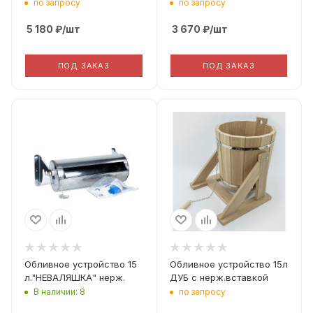
по запросу
по запросу
5 180
₽
/шт
3 670
₽
/шт
ПОД ЗАКАЗ
ПОД ЗАКАЗ
Наружный размер
Вес, кг
220х640х320
4 кг
Вес, кг
Материал
3 кг
Дуб + вставка из
нержавейки
Материал
Нержавеющая
сталь
Обливное устройство 15
Обливное устройство 15л
л."НЕВАЛЯШКА" нерж.
ДУБ с нерж.вставкой
В наличии: 8
по запросу