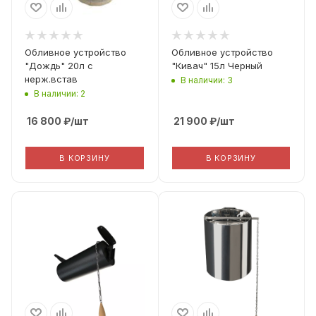
Обливное устройство
Обливное устройство
"Дождь" 20л с
"Кивач" 15л Черный
нерж.встав
В наличии: 3
В наличии: 2
16 800
₽
/шт
21 900
₽
/шт
В КОРЗИНУ
В КОРЗИНУ
Высота, мм
Высота, мм
220
420
Диаметр, мм
Материал
200
Нержавеющая
сталь
Вес, кг
2 кг
Ширина, мм
480