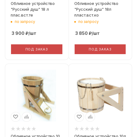
Обливное устройство
Обливное устройство
"Русский душ" 18 л
"Русский душ" 18л
плас.вст.те
пласт.вст.ко
по запросу
по запросу
3 900
₽
/шт
3 850
₽
/шт
ПОД ЗАКАЗ
ПОД ЗАКАЗ
Материал
Ольха
Обливное устройство 10
Обливное устройство 10л