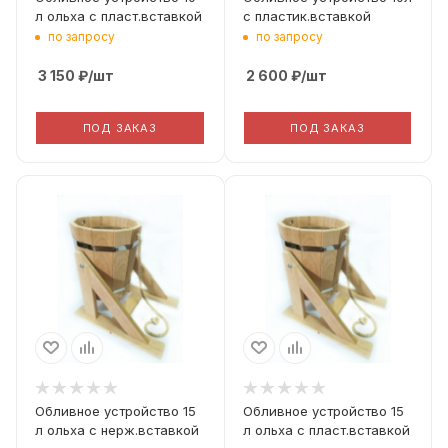
л ольха с пласт.вставкой
с пластик.вставкой
по запросу
по запросу
3 150
₽
/шт
2 600
₽
/шт
ПОД ЗАКАЗ
ПОД ЗАКАЗ
Высота, мм
Материал
400
Ольха
Длина, мм
400
Ширина, мм
400
Обливное устройство 15
Обливное устройство 15
л ольха с нерж.вставкой
л ольха с пласт.вставкой