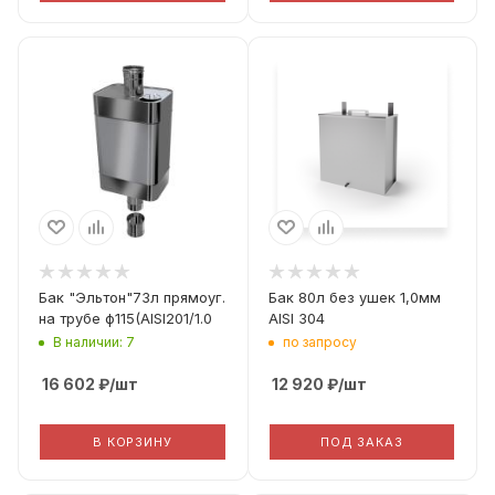
Диаметр дымохода
Диаметр дымохода
115
115
Материал
Материал
Aisi 201 1мм
Aisi 304 1мм
Комплектация
Адаптер М-М 235
мм
Бак "Эльтон"73л прямоуг.
Бак 80л без ушек 1,0мм
на трубе ф115(AISI201/1.0
AISI 304
В наличии: 7
по запросу
16 602
₽
/шт
12 920
₽
/шт
В КОРЗИНУ
ПОД ЗАКАЗ