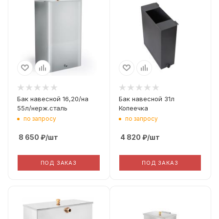
115
115
Материал
Материал
Aisi 430 1мм
Сталь 3мм
Бак навесной 16,20/на
Бак навесной 31л
55л/нерж.сталь
Копеечка
по запросу
по запросу
8 650
₽
/шт
4 820
₽
/шт
ПОД ЗАКАЗ
ПОД ЗАКАЗ
Диаметр дымохода
Диаметр дымохода
115
115