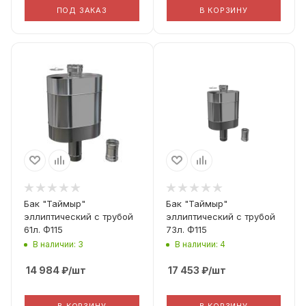
ПОД ЗАКАЗ
В КОРЗИНУ
Диаметр дымохода
Диаметр дымохода
115
115
Материал
Материал
Aisi 201 1мм
Aisi 201 1мм
Бак "Таймыр"
Бак "Таймыр"
эллиптический с трубой
эллиптический с трубой
61л. Ф115
73л. Ф115
В наличии: 3
В наличии: 4
14 984
₽
/шт
17 453
₽
/шт