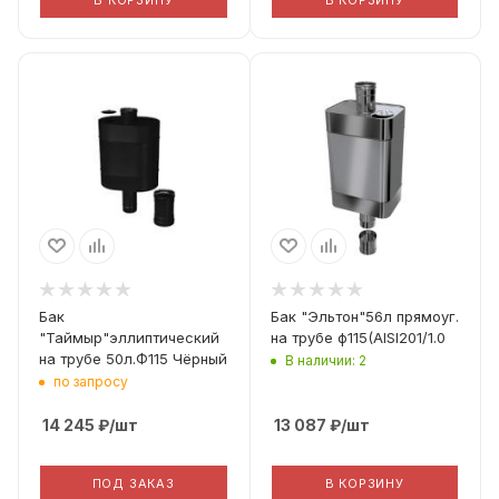
В КОРЗИНУ
В КОРЗИНУ
Диаметр дымохода
Диаметр дымохода
115
115
Материал
Материал
Aisi 201 1мм
Aisi 201 1мм
Комплектация
Адаптер М-М 235
мм
Бак
Бак "Эльтон"56л прямоуг.
"Таймыр"эллиптический
на трубе ф115(AISI201/1.0
на трубе 50л.Ф115 Чёрный
В наличии: 2
по запросу
14 245
₽
/шт
13 087
₽
/шт
ПОД ЗАКАЗ
В КОРЗИНУ