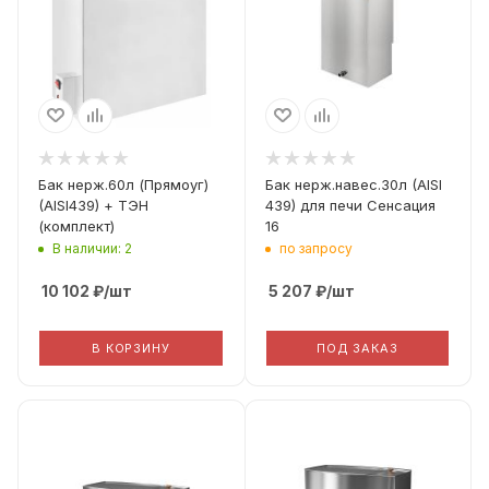
Материал
Материал
Aisi 439 0.8мм
Aisi 439 0.8мм
Бак нерж.60л (Прямоуг)
Бак нерж.навес.30л (AISI
(AISI439) + ТЭН
439) для печи Сенсация
(комплект)
16
В наличии: 2
по запросу
10 102
₽
/шт
5 207
₽
/шт
В КОРЗИНУ
ПОД ЗАКАЗ
Диаметр дымохода
Диаметр дымохода
115
115
Материал
Материал