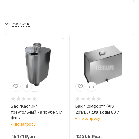
ФИЛЬТР
Диаметр дымохода
Диаметр дымохода
115
115
Материал
Материал
Aisi 201 1мм
Aisi 201 1мм
Комплектация
Адаптер М-М 235
мм
Бак "Каспий"
Бак "Комфорт" (AISI
треугольный на трубе 51л.
201/1,0) для воды 80 л
Ф115
по запросу
по запросу
15 171
₽
/шт
12 305
₽
/шт