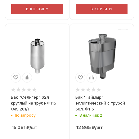
В КОРЗИНУ
В КОРЗИНУ
Диаметр дымохода
Диаметр дымохода
115
115
Материал
Материал
Aisi 201 1мм
Aisi 201 1мм
Комплектация
Адаптер М-М 235
мм
Бак "Селигер" 62л
Бак "Таймыр"
круглый на трубе Ф115
эллиптический с трубой
(AISI201/1
50л. Ф115
по запросу
В наличии: 2
15 081
₽
/шт
12 865
₽
/шт