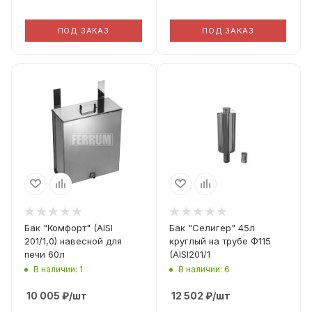
ПОД ЗАКАЗ
ПОД ЗАКАЗ
Диаметр дымохода
Диаметр дымохода
115
115
Материал
Материал
Aisi 201 1мм
Aisi 201 1мм
Бак "Комфорт" (AISI
Бак "Селигер" 45л
201/1,0) навесной для
круглый на трубе Ф115
печи 60л
(AISI201/1
В наличии: 1
В наличии: 6
10 005
₽
/шт
12 502
₽
/шт