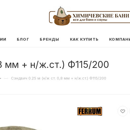
ЦИИ
БЛОГ
БРЕНДЫ
КАК КУПИТЬ
КОМПАН
8 мм + н/ж.ст.) Ф115/200
—
Сэндвич 0.25 м (н/ж ст. 0,8 мм + н/ж.ст.) Ф115/200