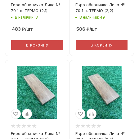
Евро обналичка Липа №
Евро обналичка Липа №
70 1 с. ТЕРМО (2,1)
70 1 с. ТЕРМО (2,2)
В наличии: 3
В наличии: 49
483
₽
/шт
506
₽
/шт
В КОРЗИНУ
В КОРЗИНУ
Вид дерева
Вид дерева
Термо Липа
Термо Липа
Вид погонажа
Вид погонажа
Еврообналичка
Еврообналичка
Сорт Дерева
Сорт Дерева
A
A
Фактическая ширина
Фактическая ширина
(Рабочая ширина)
(Рабочая ширина)
70
70
Евро обналичка Липа №
Евро обналичка Липа №