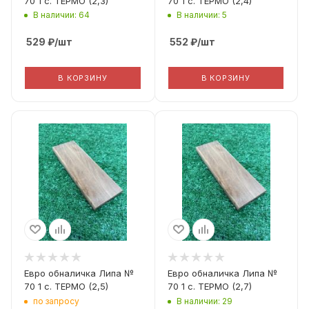
70 1 с. ТЕРМО (2,3)
70 1 с. ТЕРМО (2,4)
В наличии: 64
В наличии: 5
529
₽
/шт
552
₽
/шт
В КОРЗИНУ
В КОРЗИНУ
Вид дерева
Вид дерева
Термо Липа
Термо Липа
Вид погонажа
Вид погонажа
Еврообналичка
Еврообналичка
Сорт Дерева
Сорт Дерева
A
A
Фактическая ширина
Фактическая ширина
(Рабочая ширина)
(Рабочая ширина)
70
70
Евро обналичка Липа №
Евро обналичка Липа №
70 1 с. ТЕРМО (2,5)
70 1 с. ТЕРМО (2,7)
по запросу
В наличии: 29