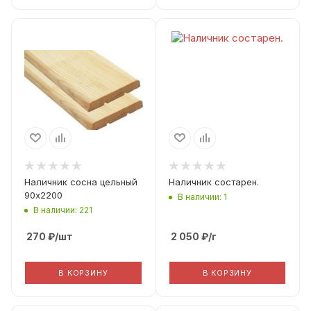
Вид дерева
Хвоя
Вид погонажа
Еврообналичка
Фактическая ширина
(Рабочая ширина)
90
Наличник сосна цельный
Наличник состарен.
90х2200
В наличии: 1
В наличии: 221
270
₽
/шт
2 050
₽
/г
В КОРЗИНУ
В КОРЗИНУ