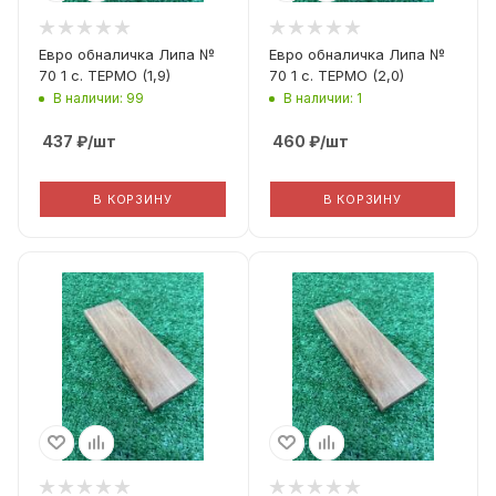
(Рабочая ширина)
(Рабочая ширина)
70
70
Евро обналичка Липа №
Евро обналичка Липа №
70 1 с. ТЕРМО (1,9)
70 1 с. ТЕРМО (2,0)
В наличии: 99
В наличии: 1
437
₽
/шт
460
₽
/шт
В КОРЗИНУ
В КОРЗИНУ
Вид дерева
Вид дерева
Термо Липа
Термо Липа
Вид погонажа
Вид погонажа
Еврообналичка
Еврообналичка
Сорт Дерева
Сорт Дерева
A
A
Фактическая ширина
Фактическая ширина
(Рабочая ширина)
(Рабочая ширина)
70
70