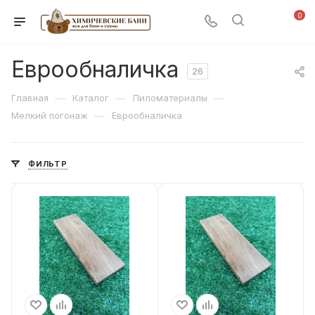
0
Еврообналичка
26
—
—
—
Главная
Каталог
Пиломатериалы
—
Мелкий погонаж
Еврообналичка
ФИЛЬТР
Вид дерева
Вид дерева
Термо Липа
Термо Липа
Вид погонажа
Вид погонажа
Еврообналичка
Еврообналичка
Сорт Дерева
Сорт Дерева
A
A
Фактическая ширина
Фактическая ширина