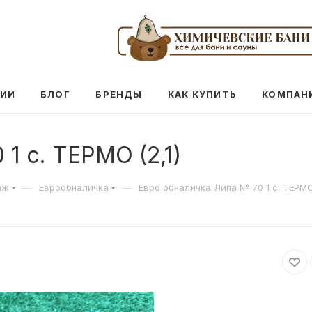
ЦИИ
БЛОГ
БРЕНДЫ
КАК КУПИТЬ
КОМПАН
1 с. ТЕРМО (2,1)
—
—
аж
Еврообналичка
Евро обналичка Липа № 70 1 с. ТЕРМО 