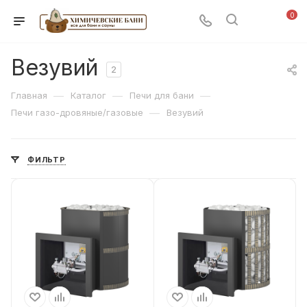
0
Везyвий
2
—
—
—
Главная
Каталог
Печи для бани
—
Печи газо-дровяные/газовые
Везyвий
ФИЛЬТР
Объем помещения
Объем помещения
до 18м³
до 18м³
Дверца
Дверца
Без стекла
Без стекла
Тип каменки
Тип каменки
Открытая
Открытая
Тип конвектора
Тип конвектора