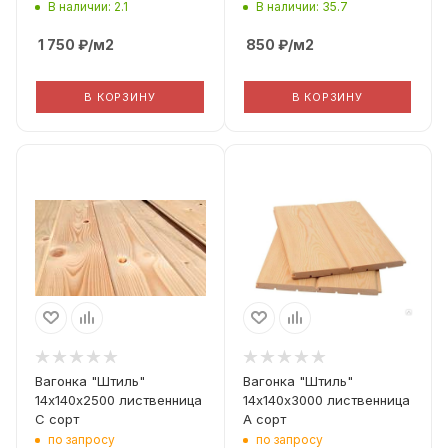
В наличии: 2.1
В наличии: 35.7
1 750
₽
/м2
850
₽
/м2
В КОРЗИНУ
В КОРЗИНУ
Вид дерева
Вид дерева
Лиственница
Лиственница
Профиль
Профиль
Штиль
Штиль
Толщина
Толщина
14
14
Сорт Дерева
Сорт Дерева
C
A
Фактическая ширина
Фактическая ширина
Вагонка "Штиль"
Вагонка "Штиль"
(Рабочая ширина)
(Рабочая ширина)
14х140х2500 лиственница
14х140х3000 лиственница
140
140
С сорт
А сорт
по запросу
по запросу