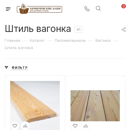
0
Штиль вагонка
41
—
—
—
—
Главная
Каталог
Пиломатериалы
Вагонка
Штиль вагонка
ФИЛЬТР
Вид дерева
Вид дерева
Лиственница
Лиственница
Профиль
Профиль
Штиль
Штиль
Толщина
Толщина
14
14
Сорт Дерева
Сорт Дерева