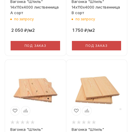
Вагонка "Штиль"
Вагонка "Штиль"
(Рабочая ширина)
(Рабочая ширина)
14х110х4000 лиственница
14х110х4000 лиственница
110
110
А сорт
В сорт
по запросу
по запросу
2 050
₽
/м2
1 750
₽
/м2
ПОД ЗАКАЗ
ПОД ЗАКАЗ
Вид дерева
Вид дерева
Лиственница
Лиственница
Профиль
Профиль
Штиль
Штиль
Толщина
Толщина
14
14
Сорт Дерева
Сорт Дерева
C
A
Фактическая ширина
Фактическая ширина
Вагонка "Штиль"
Вагонка "Штиль"