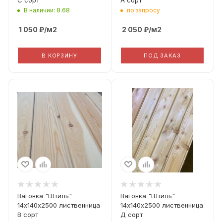
В наличии: 8.68
по запросу
1 050
₽
/м2
2 050
₽
/м2
В КОРЗИНУ
ПОД ЗАКАЗ
Вид дерева
Вид дерева
Лиственница
Лиственница
Профиль
Профиль
Штиль
Штиль
Толщина
Толщина
14
14
Сорт Дерева
Сорт Дерева
B
D
Фактическая ширина
Фактическая ширина
Вагонка "Штиль"
Вагонка "Штиль"
(Рабочая ширина)
(Рабочая ширина)
14х140х2500 лиственница
14х140х2500 лиственница
140
140
В сорт
Д сорт