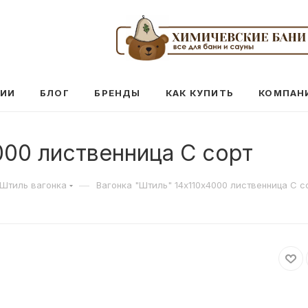
ЦИИ
БЛОГ
БРЕНДЫ
КАК КУПИТЬ
КОМПАН
000 лиственница С сорт
—
Штиль вагонка
Вагонка "Штиль" 14х110х4000 лиственница С с