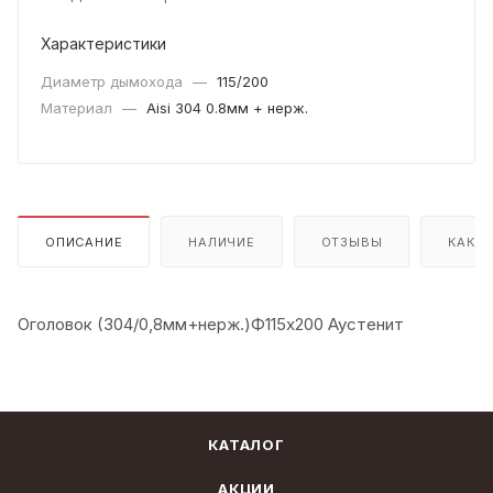
Характеристики
Диаметр дымохода
—
115/200
Материал
—
Aisi 304 0.8мм + нерж.
ОПИСАНИЕ
НАЛИЧИЕ
ОТЗЫВЫ
КАК К
Оголовок (304/0,8мм+нерж.)Ф115х200 Аустенит
КАТАЛОГ
АКЦИИ