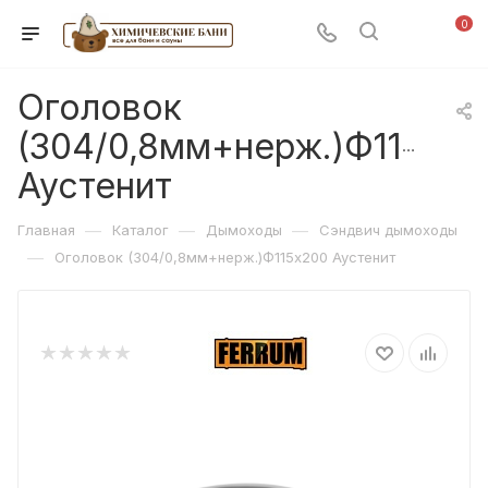
0
Оголовок
(304/0,8мм+нерж.)Ф115х20
Аустенит
—
—
—
Главная
Каталог
Дымоходы
Сэндвич дымоходы
—
Оголовок (304/0,8мм+нерж.)Ф115х200 Аустенит