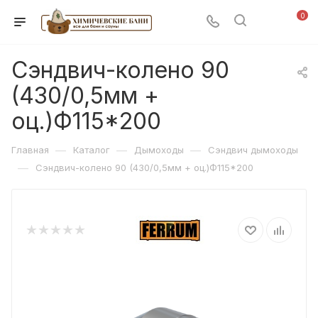
0
Сэндвич-колено 90
(430/0,5мм +
оц.)Ф115*200
—
—
—
Главная
Каталог
Дымоходы
Сэндвич дымоходы
—
Сэндвич-колено 90 (430/0,5мм + оц.)Ф115*200