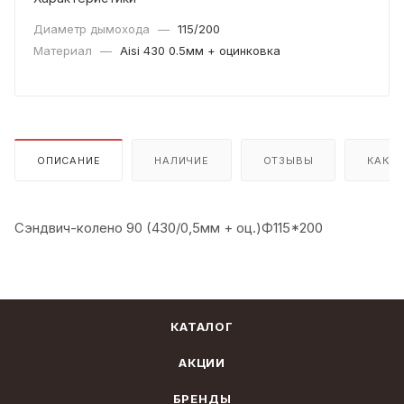
Диаметр дымохода
—
115/200
Материал
—
Aisi 430 0.5мм + оцинковка
ОПИСАНИЕ
НАЛИЧИЕ
ОТЗЫВЫ
КАК К
Сэндвич-колено 90 (430/0,5мм + оц.)Ф115*200
КАТАЛОГ
АКЦИИ
БРЕНДЫ