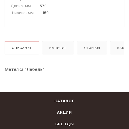
Длина, мм
—
570
Ширина, мм
—
150
ОПИСАНИЕ
НАЛИЧИЕ
ОТЗЫВЫ
КАК К
Метелка "Лебедь"
КАТАЛОГ
АКЦИИ
БРЕНДЫ