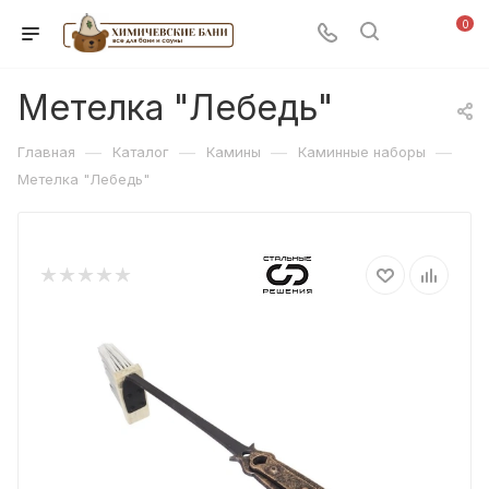
0
Метелка "Лебедь"
—
—
—
—
Главная
Каталог
Камины
Каминные наборы
Метелка "Лебедь"