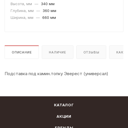
Высота, мм
—
340 мм
Глубина, мм
—
360 мм
Ширина, мм
—
660 мм
ОПИСАНИЕ
НАЛИЧИЕ
ОТЗЫВЫ
КАК К
Подставка под камин.топку Эверест (универсал)
КАТАЛОГ
АКЦИИ
БРЕНДЫ