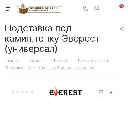
0
Подставка под
камин.топку Эверест
(универсал)
—
—
—
—
Главная
Каталог
Камины
Каминные топки
Подставка под камин.топку Эверест (универсал)