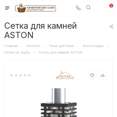
0
Сетка для камней
ASTON
—
—
—
—
Главная
Каталог
Печи для бани
Аксессуары
—
Сетки на трубу
Сетка для камней ASTON