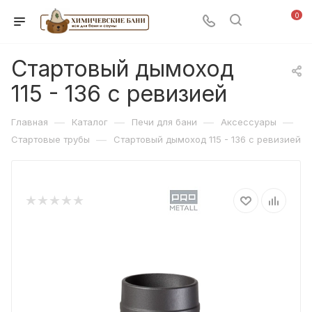
0
Стартовый дымоход
115 - 136 с ревизией
—
—
—
—
Главная
Каталог
Печи для бани
Аксессуары
—
Стартовые трубы
Стартовый дымоход 115 - 136 с ревизией