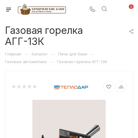
0
Газовая горелка
АГГ-13К
—
—
—
Главная
Каталог
Печи для бани
—
Газовые автоматики
Газовая горелка АГГ-13К