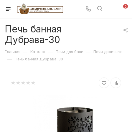
0
Печь банная
Дубрава-30
—
—
—
Главная
Каталог
Печи для бани
Печи дровяные
—
Печь банная Дубрава-30