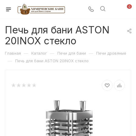
0
Печь для бани ASTON
20INOX стекло
—
—
—
Главная
Каталог
Печи для бани
Печи дровяные
—
Печь для бани ASTON 20INOX стекло