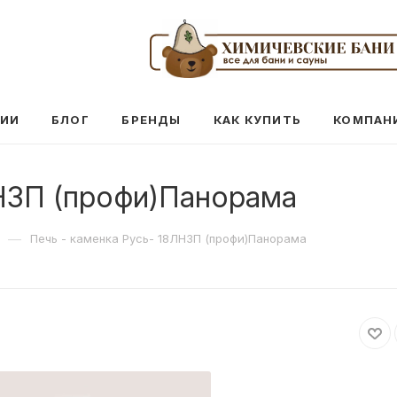
ЦИИ
БЛОГ
БРЕНДЫ
КАК КУПИТЬ
КОМПАН
ЛНЗП (профи)Панорама
—
Печь - каменка Русь- 18ЛНЗП (профи)Панорама