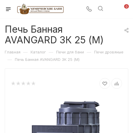
0
Печь Банная
AVANGARD ЗК 25 (М)
—
—
—
Главная
Каталог
Печи для бани
Печи дровяные
—
Печь Банная AVANGARD ЗК 25 (М)