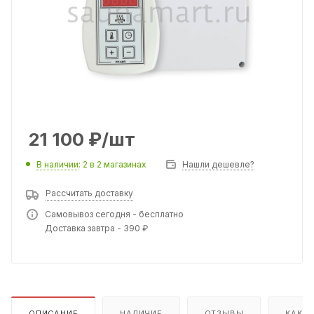
21 100
₽
/шт
В наличии
: 2
в 2 магазинах
Нашли дешевле?
Рассчитать доставку
Самовывоз сегодня - бесплатно
Доставка завтра - 390 ₽
ОПИСАНИЕ
НАЛИЧИЕ
ОТЗЫВЫ
КАК К