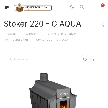
0
Stoker 220 - G AQUA
—
—
—
Главная
Каталог
Печи отопительные
—
Печи буржуйки
Stoker 220 - G AQUA