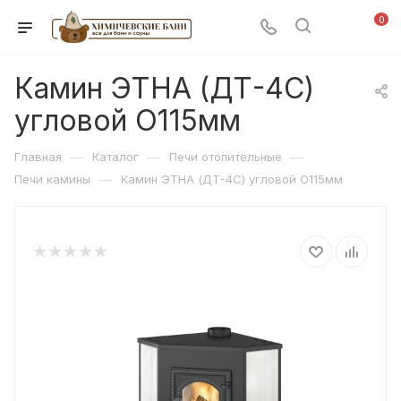
0
Камин ЭТНА (ДТ-4С)
угловой O115мм
—
—
—
Главная
Каталог
Печи отопительные
—
Печи камины
Камин ЭТНА (ДТ-4С) угловой O115мм