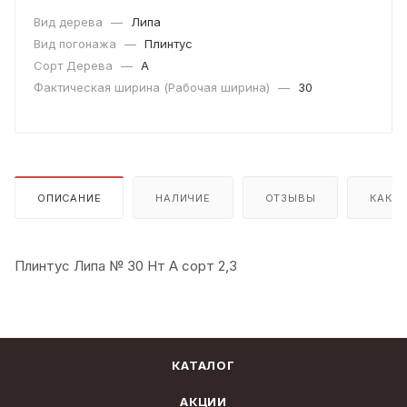
Вид дерева
—
Липа
Вид погонажа
—
Плинтус
Сорт Дерева
—
A
Фактическая ширина (Рабочая ширина)
—
30
ОПИСАНИЕ
НАЛИЧИЕ
ОТЗЫВЫ
КАК К
Плинтус Липа № 30 Нт А сорт 2,3
КАТАЛОГ
АКЦИИ