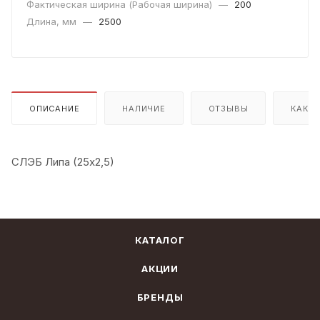
Фактическая ширина (Рабочая ширина)
—
200
Длина, мм
—
2500
ОПИСАНИЕ
НАЛИЧИЕ
ОТЗЫВЫ
КАК К
СЛЭБ Липа (25х2,5)
КАТАЛОГ
АКЦИИ
БРЕНДЫ