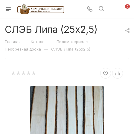
0
СЛЭБ Липа (25х2,5)
—
—
—
Главная
Каталог
Пиломатериалы
—
Необрезная доска
СЛЭБ Липа (25х2,5)